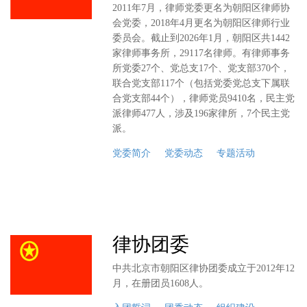
2011年7月，律师党委更名为朝阳区律师协
会党委，2018年4月更名为朝阳区律师行业
委员会。截止到2026年1月，朝阳区共1442
家律师事务所，29117名律师。有律师事务
所党委27个、党总支17个、党支部370个，
联合党支部117个（包括党委党总支下属联
合党支部44个），律师党员9410名，民主党
派律师477人，涉及196家律所，7个民主党
派。
党委简介
党委动态
专题活动
律协团委
中共北京市朝阳区律协团委成立于2012年12
月，在册团员1608人。