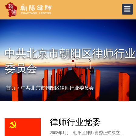
中共北京市朝阳区律师行业
委员会
首页
> 中共北京市朝阳区律师行业委员会
律师行业党委
2008年1月，朝阳区律师党委正式成立，