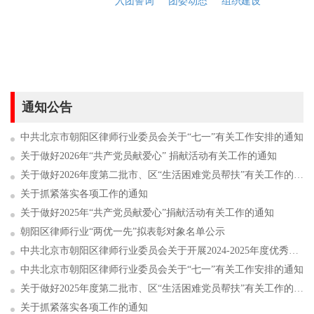
入团誓词
团委动态
组织建设
通知公告
中共北京市朝阳区律师行业委员会关于“七一”有关工作安排的通知
关于做好2026年“共产党员献爱心” 捐献活动有关工作的通知
关于做好2026年度第二批市、区“生活困难党员帮扶”有关工作的通知
关于抓紧落实各项工作的通知
关于做好2025年“共产党员献爱心”捐献活动有关工作的通知
朝阳区律师行业“两优一先”拟表彰对象名单公示
中共北京市朝阳区律师行业委员会关于开展2024-2025年度优秀共产党员、优秀党务工作者、先进基层党组织的方案
中共北京市朝阳区律师行业委员会关于“七一”有关工作安排的通知
关于做好2025年度第二批市、区“生活困难党员帮扶”有关工作的通知
关于抓紧落实各项工作的通知